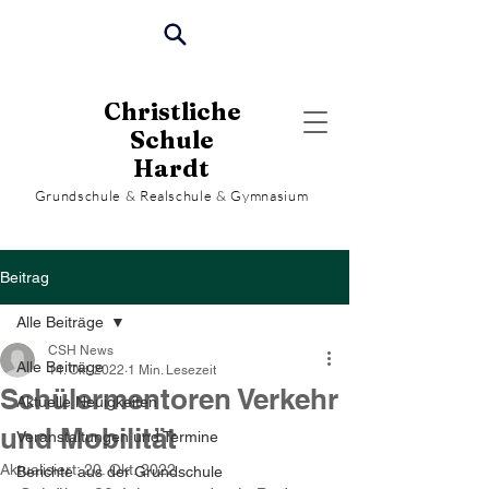
Christliche
Schule
Hardt
Grundschule & Realschule & Gymnasium
Beitrag
Alle Beiträge
CSH News
Alle Beiträge
14. Okt. 2022
1 Min. Lesezeit
Schülermentoren Verkehr
Aktuelle Neuigkeiten
und Mobilität
Veranstaltungen und Termine
Aktualisiert:
20. Okt. 2022
Berichte aus der Grundschule