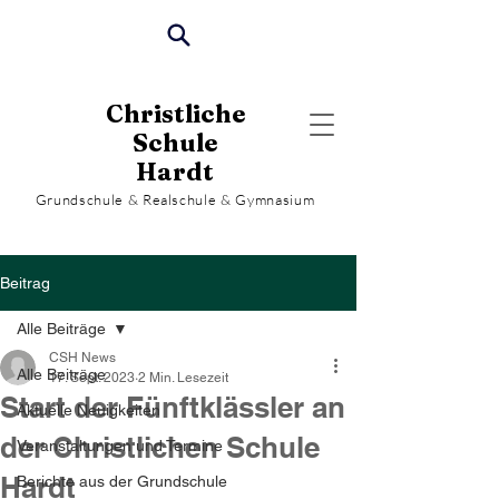
Christliche
Schule
Hardt
Grundschule & Realschule & Gymnasium
Beitrag
Alle Beiträge
CSH News
Alle Beiträge
17. Sept. 2023
2 Min. Lesezeit
Start der Fünftklässler an
Aktuelle Neuigkeiten
der Christlichen Schule
Veranstaltungen und Termine
Hardt
Berichte aus der Grundschule