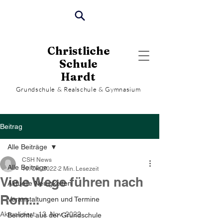
Christliche
Schule
Hardt
Grundschule & Realschule & Gymnasium
Beitrag
Alle Beiträge
CSH News
Alle Beiträge
10. Okt. 2022
2 Min. Lesezeit
Viele Wege führen nach
Aktuelle Neuigkeiten
Rom...
Veranstaltungen und Termine
Aktualisiert:
13. Nov. 2022
Berichte aus der Grundschule