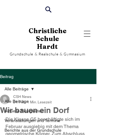
Christliche
Schule
Hardt
Grundschule & Realschule & Gymnasium
Beitrag
Alle Beiträge
CSH News
Alle Beiträge
24. Feb.
1 Min. Lesezeit
Wir bauen ein Dorf
Aktuelle Neuigkeiten
Die Klasse G5 beschäftigte sich im 
Veranstaltungen und Termine
Februar ausgiebig mit dem Thema 
Berichte aus der Grundschule
geometrische Körper. Zum Abschluss 