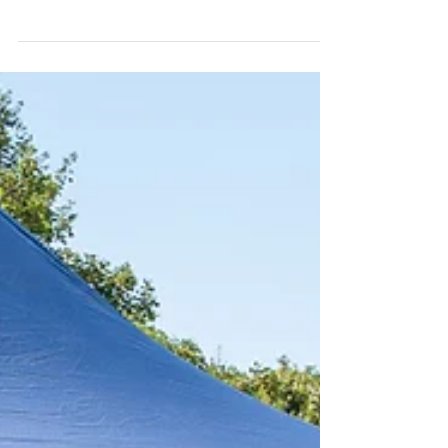
Klasse 10
Ein Abend voller Dankbarkeit und Erinnerungen
Mit einer festlichen Abschlussfeier im Bürgerhaus
Linkenheim verabschiedete die Christliche Schule
Hardt ihre 17 Absolventinnen und Absolventen
der 10. Klasse. Gemeinsam mit Eltern,
Geschwistern, Lehrkräften und Freunden wurde
auf einen besonderen Lebensabschnitt
zurückgeblickt und der Start in einen neuen
gefeiert. Besonders erfreulich: Alle Schülerinnen
und Schüler haben erfolgreich die Mittlere Reife
erlangt. Schon der feierlic