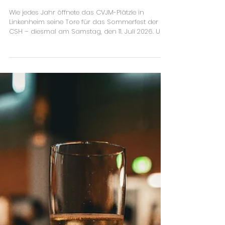
12. Juli
Miteinander feiern: CSH-
Sommerfest 2026
Wie jedes Jahr öffnete das CVJM-Plätzle in
Linkenheim seine Tore für das Sommerfest der
CSH – diesmal am Samstag, den 11. Juli 2026. Und
wie jedes Jahr entstand daraus ein Nachmittag
voller guter Gespräche und bester Stimmung, an
dem es einfach niemanden lange an einem Platz
hielt: Schülerinnen und Schüler, Eltern, Lehrkräfte
und Freunde der Schule kamen und gingen in
fröhlichem Wechsel. Bemerkenswert dabei: Auch
ehemalige Schüler nutzten das Fest, um wieder
vorbeizuschauen u