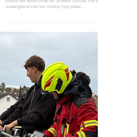
9. Juli
Leidenschaft für Glocken
Louis Gräter aus Dettenheim, Schüler der 8.
Klasse der Realschule an unserer Schule, hat ein
außergewöhnliches Hobby: Fast jedes
Wochenende zieht er mit einer Gruppe
Gleichgesinnter aus dem ganzen Bundesgebiet
los, um Kirchen zu besuchen und in den
Glockentürmen zu filmen. Seit drei Jahren betreibt
er dazu den YouTube-Kanal „Glockenklang BW",
der mittlerweile über 2.240 Abonnenten zählt.
Entdeckt hat er seine Leidenschaft bereits mit