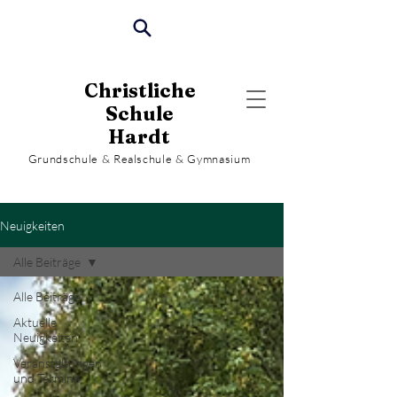
Christliche
Schule
Hardt
Grundschule & Realschule & Gymnasium
Neuigkeiten
Alle Beiträge
Alle Beiträge
Aktuelle
Neuigkeiten
Veranstaltungen
und Termine