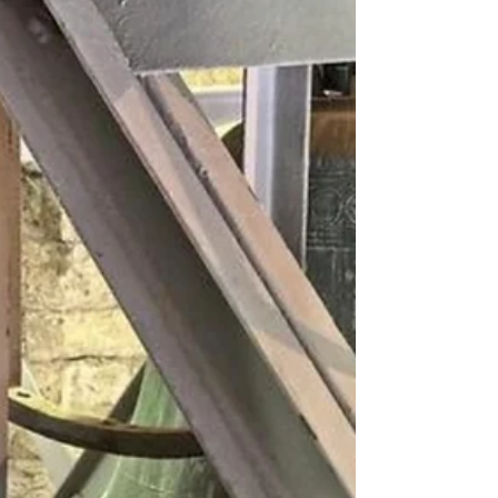
„Make Abi great again"
Abi-Feier des Abiturjahrgangs der Christlichen
Schule Hardt Unter dem Motto „Make Abi great
again" feierte der diesjährige Abiturjahrgang der
Christlichen Schule Hardt seinen erfolgreichen
Schulabschluss: Alle zehn Absolventinnen und
Absolventen hatten das Abitur bestanden.
Passend zum Motto war auch die Deko in den
Farben Blau-Rot-Gold gehalten. Die Feier fand in
der Festhalle Liedolsheim statt. Bei einem Glas Sekt
zum Auftakt und mit fröhlicher, stolzer Stimmung
unter Schül