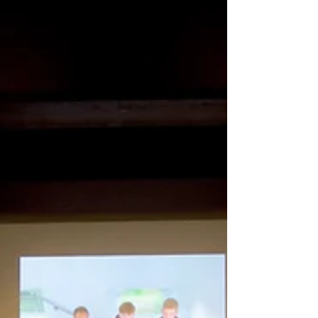
dafür – ihre Berichte zu den beiden Tagen geben
einen tollen Einblick in die Vielfalt unserer
Projekttage! Von Beachvolleyball und Trampolin
über Redstone in Minecraft bis hin zu Comic-
Zeichnen, Wandern mit Gottes Wort oder Singen
für Senioren: Das bunte Angebot - insgesamt
waren es 13 untersc