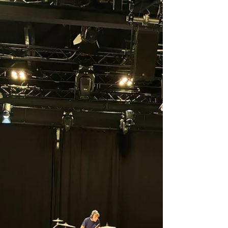
20. Juni
Sicherheit im Fokus:
Realitätsnahe
Feuerwehrübung an der
CSH
Im Notfall sind fest eingeübte und schnell
umgesetzte Abläufe entscheidend. Die Christliche
Schule Hardt hat nun einen weiteren Schritt in
der Zusammenarbeit mit der Freiwilligen
Feuerwehr Linkenheim-Hochstetten
unternommen. Am Abend des 12.06.26 fand eine
Übung statt, die vor allem der Sicherheit der
Schülerinnen und Schüler diente. Dafür wurde
ein lebensnahes Szenario durchgespielt: Im
Chemieraum kam es zu einer Verpuffung mit
starker Rauchentwicklung. Der Lehrer (hier: ein